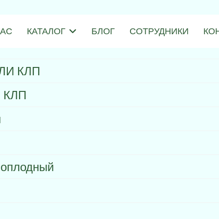
НАС
КАТАЛОГ
БЛОГ
СОТРУДНИКИ
КО
АЛИ КЛП
Н КЛП
н
ноплодный