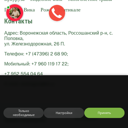
Просо
Вика
Рожь
Тритикале
Контакты
Адрес: Воронежская область, Россошанский р-н, с.
Поповка,
ул. Железнодорожная, 26 П.
Телефон: +7 (47396) 2 68 90;
Мобильный: +7 960 119 17 22;
+7 952 554 04 64
Используем
cookie
E-mail: istokagro@bk.ru
и
Яндекс
Метрику.
Оставаясь
на
сайте,
вы
Только
Разработка —
Сайт
Настройки
Принять
© ИстокАгро 2026. Все
соглашаетесь
необходимые
За 6 дней
с
права защищены
Соглашением
,
Правилами