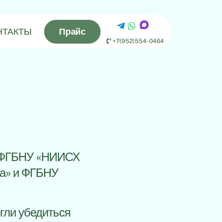
НТАКТЫ
Прайс
+7(952)554-0464
ь ФГБНУ «НИИСХ
ва» и ФГБНУ
гли убедиться