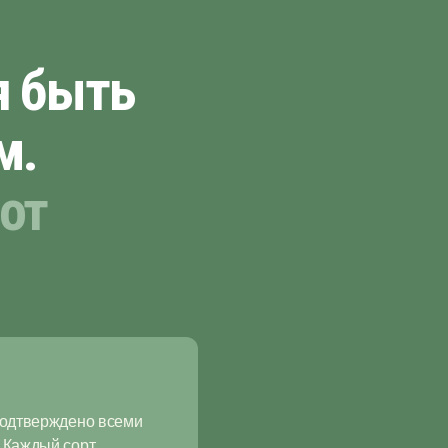
я быть
м.
от
подтверждено всеми
 Каждый сорт