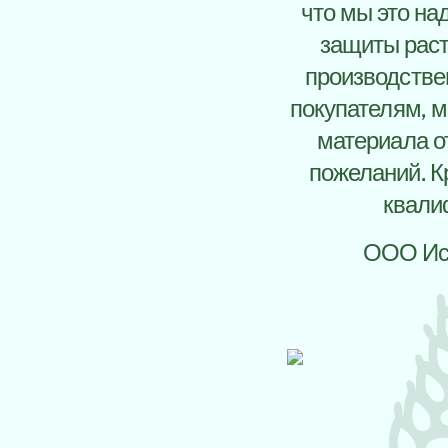
что мы это на
защиты раст
производстве
покупателям, 
материала о
пожеланий. К
квали
ООО Ист