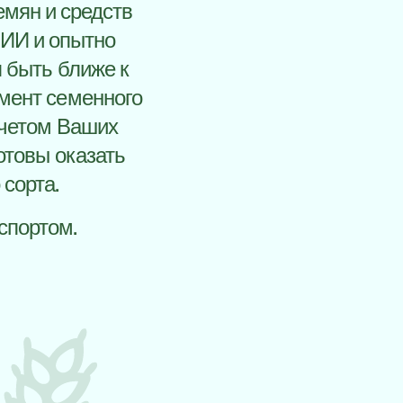
емян и средств
НИИ и опытно
 быть ближе к
мент семенного
учетом Ваших
отовы оказать
сорта.
спортом.